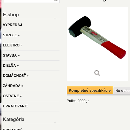
E-shop
VÝPREDAJ
STROJE
»
ELEKTRO
»
STAVBA
»
DIELŇA
»
DOMÁCNOSŤ
»
ZÁHRADA
»
Kompletné špecifikácie
Na stiahn
OSTATNÉ
»
Palice 2000gr
UPRATOVANIE
Kategória